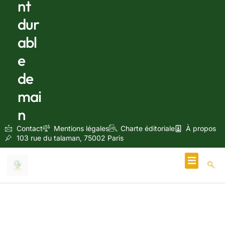
nt
dur
abl
e
de
mai
n
Contact
Mentions légales
Charte éditoriale
À propos
103 rue du talaman, 75002 Paris
Écologie & Énergie
Travaux