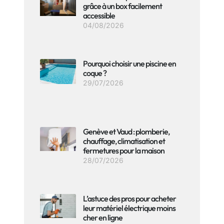
grâce à un box facilement
accessible
04/08/2026
Pourquoi choisir une piscine en
coque ?
29/07/2026
Genève et Vaud : plomberie,
chauffage, climatisation et
fermetures pour la maison
28/07/2026
L’astuce des pros pour acheter
leur matériel électrique moins
cher en ligne