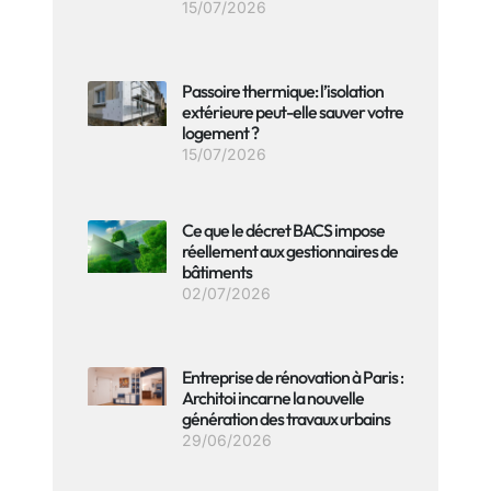
15/07/2026
Passoire thermique: l’isolation
extérieure peut-elle sauver votre
logement ?
15/07/2026
Ce que le décret BACS impose
réellement aux gestionnaires de
bâtiments
02/07/2026
Entreprise de rénovation à Paris :
Architoi incarne la nouvelle
génération des travaux urbains
29/06/2026