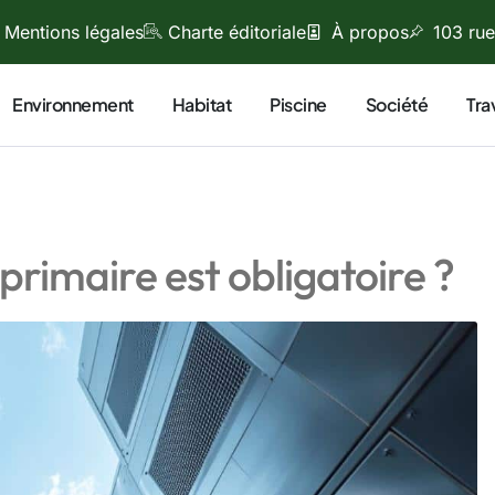
Mentions légales
Charte éditoriale
À propos
103 rue
Environnement
Habitat
Piscine
Société
Tra
 primaire est obligatoire ?