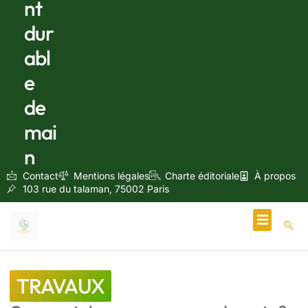
nt
dur
abl
e
de
mai
n
Contact
Mentions légales
Charte éditoriale
À propos
103 rue du talaman, 75002 Paris
Écologie & Énergie
TRAVAUX