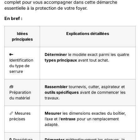
complet pour vous accompagner dans cette démarche
essentielle à la protection de votre foyer.
En bref :
Idées
Explications détaillées
principales
🔑
Déterminer
le modèle exact parmi les quatre
Identification
types principaux
avant tout achat.
du type de
serrure
🧰
Rassembler
tournevis, cutter, aspirateur et
Préparation
outils spécifiques
avant de commencer les
du matériel
travaux.
📏 Mesures
Mesurer
les dimensions exactes du boîtier,
précises
l’axe et l’
entraxe
pour un remplacement
adapté.
🔒 Procédure
Démonter
méthodiquement les plaques, la