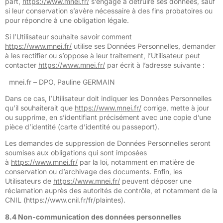
part,
https://www.mnei.fr/
s’engage à détruire ses données, sauf
si leur conservation s’avère nécessaire à des fins probatoires ou
pour répondre à une obligation légale.
Si l’Utilisateur souhaite savoir comment
https://www.mnei.fr/
utilise ses Données Personnelles, demander
à les rectifier ou s’oppose à leur traitement, l’Utilisateur peut
contacter
https://www.mnei.fr/
par écrit à l’adresse suivante :
mnei.fr – DPO, Pauline GERMAIN
Dans ce cas, l’Utilisateur doit indiquer les Données Personnelles
qu’il souhaiterait que
https://www.mnei.fr/
corrige, mette à jour
ou supprime, en s’identifiant précisément avec une copie d’une
pièce d’identité (carte d’identité ou passeport).
Les demandes de suppression de Données Personnelles seront
soumises aux obligations qui sont imposées
à
https://www.mnei.fr/
par la loi, notamment en matière de
conservation ou d’archivage des documents. Enfin, les
Utilisateurs de
https://www.mnei.fr/
peuvent déposer une
réclamation auprès des autorités de contrôle, et notamment de la
CNIL (https://www.cnil.fr/fr/plaintes).
8.4 Non-communication des données personnelles