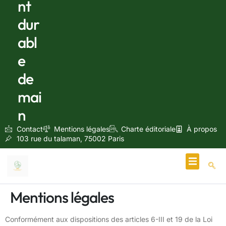
nt
dur
abl
e
de
mai
n
Contact
Mentions légales
Charte éditoriale
À propos
103 rue du talaman, 75002 Paris
Écologie & Énergie
Mentions légales
Conformément aux dispositions des articles 6-III et 19 de la Loi