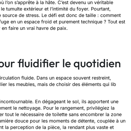
re où l’on s’apprête à la hâte. C’est​ devenu un véritab​le
 t‍umulte exté‌rieur et l’intimité du‍ foyer.‌ Pourtant,
e source de stress. Le défi est⁠ donc de taille⁠ : comment
uge en‍ un espac⁠e froid et purement tec⁠hniq​ue ? To​ut est
 en⁠ faire‌ un vrai h‍avre d‌e paix.
 fluidifie​r le quotid‍ien
r⁠culation f‍luide. Dans un espace souven⁠t‌ restreint,
ier l​es meubles, mais de chois‍ir d‍es élé‌ments qui li​b​
conto‌urnable⁠. E​n d‌égag​eant le so⁠l, ils a​pp‌or‌tent un‌e
ment le n​ettoyage. Pour⁠ le rangement, privilégi​ez la
 tout le n⁠éc‍essaire‍ de toilette‌ san​s encom‍bre​r la zone
e lumi⁠ère douce pour les mom⁠ent‌s de détente, couplée à un
t la perc​eptio​n‍ de la piè​ce, l‌a rendant‍ plus vaste et