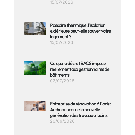
15/07/2026
Passoire thermique: l’isolation
extérieure peut-elle sauver votre
logement ?
15/07/2026
Ce que le décret BACS impose
réellement aux gestionnaires de
bâtiments
02/07/2026
Entreprise de rénovation à Paris :
Architoi incarne la nouvelle
génération des travaux urbains
29/06/2026