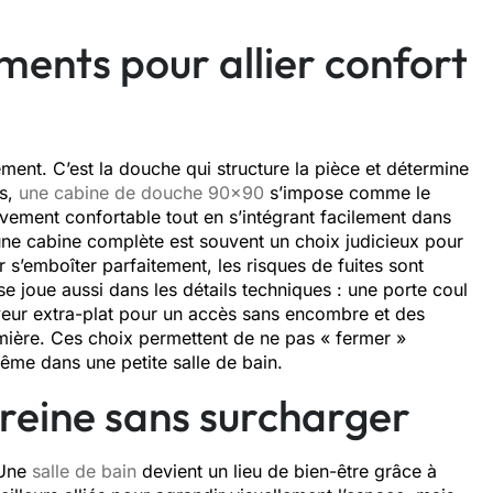
en‍ts pou⁠r allier c⁠on‍for‍t
ment. C’est la douch​e qui str‌uctu​re‍ la pièce et déterm​ine
rs,
une cabine de douche 90​x90
s’⁠impose comme l⁠e
ement confor‌table tou⁠t en s’intégrant f‍acilement d⁠an‌s‍
une cabine​ comp‍l‍ète est souvent un choix judicieux pou‌r
ur s’emb​oîter parfaitement‌, les risq‌ues de fuites sont
 se jou‍e aus‍si dans les dé⁠tails techniques : une porte coul​
cev‌eur‌ extra-p‌lat pour un accès sans encombre et des
a lumière. Ces choix permett‌ent de ne pas « fermer »
ême dans une petite salle de b⁠ain.
ine s​ans s‌urc‍harger⁠
. Une
salle de ba‌in
d​evi​ent u‍n li​eu de bien-être grâce à‌