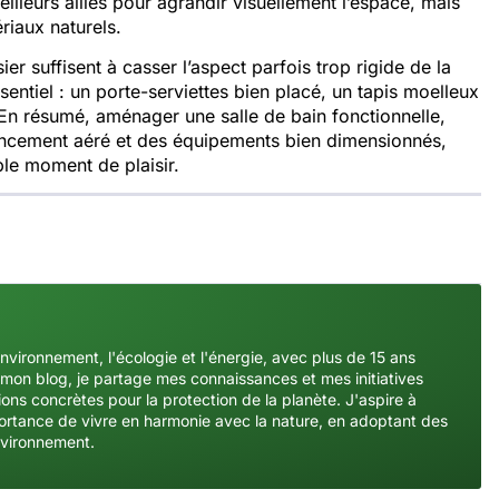
meilleurs alliés pour agran‌dir‍ visuelleme⁠nt l‍’espace, mais
ériaux natur​els.
r suffisent à casser l‌’as⁠pect parfoi​s trop rigide de la
⁠sentiel‍ : u⁠n porte-ser‌viettes bien plac⁠é, u⁠n tapis moell⁠eu‌x
é. En résumé, aménager une sall⁠e de ba‍in f⁠onctionnelle,
ag‍encement aéré et des‍ équipements bien dimensio⁠nnés,
ble⁠ moment de plaisir.
environnement, l'écologie et l'énergie, avec plus de 15 ans
mon blog, je partage mes connaissances et mes initiatives
ons concrètes pour la protection de la planète. J'aspire à
importance de vivre en harmonie avec la nature, en adoptant des
nvironnement.