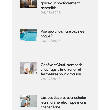
grâce à un box facilement
accessible
04/08/2026
Pourquoi choisir une piscine en
coque ?
29/07/2026
Genève et Vaud : plomberie,
chauffage, climatisation et
fermetures pour la maison
28/07/2026
L’astuce des pros pour acheter
leur matériel électrique moins
cher en ligne