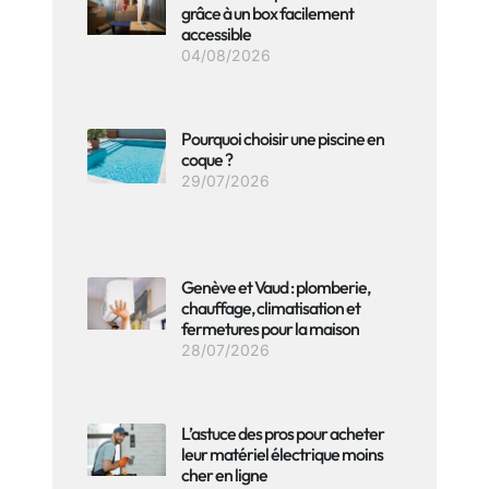
grâce à un box facilement
accessible
04/08/2026
Pourquoi choisir une piscine en
coque ?
29/07/2026
Genève et Vaud : plomberie,
chauffage, climatisation et
fermetures pour la maison
28/07/2026
L’astuce des pros pour acheter
leur matériel électrique moins
cher en ligne