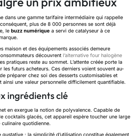
algré un prix ambitieux
e dans une gamme tarifaire intermédiaire qui rappelle
 conséquent, plus de 8 000 personnes se sont déjà
re, le
buzz numérique
a servi de catalyseur à ce
 marque.
ites maison et des équipements associés demeure
s consommateurs découvrent
l’alternative four halogène
res pratiques reste au sommet. L’attente créée porte la
r les futurs acheteurs. Ces derniers voient souvent au-
té de préparer chez soi des desserts customisables et
 ainsi une valeur personnelle difficilement quantifiable.
x ingrédients clé
 met en exergue la notion de polyvalence. Capable de
de cocktails glacés, cet appareil espère toucher une large
 culinaire quotidienne.
ustative ; la simplicité d’utilisation constitue également