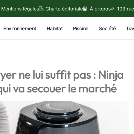
Mentions légales
Charte éditoriale
À propos
103 rue
Environnement
Habitat
Piscine
Société
Tra
er ne lui suffit pas : Ninja
qui va secouer le marché