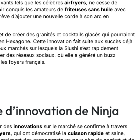
ovants tels que les célèbres
airfryers
, ne cesse de
oir conquis les amateurs de
friteuses sans huile
avec
 rêve d’ajouter une nouvelle corde à son arc en
 de créer des granités et cocktails glacés qui pourraient
n Hexagone. Cette innovation fait suite aux succès déjà
ux marchés sur lesquels la Slushi s’est rapidement
ier des réseaux sociaux, où elle a généré un buzz
les foyers français.
e d’innovation de Ninja
er des
innovations
sur le marché se confirme à travers
ryers
, qui ont démocratisé la
cuisson rapide
et saine,
croissant des consommateurs pour plus de confort et de