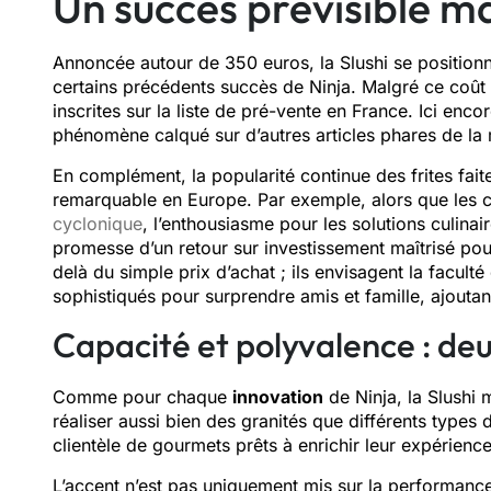
Un succès prévisible m
Annoncée autour de 350 euros, la Slushi se positionn
certains précédents succès de Ninja. Malgré ce coût
inscrites sur la liste de pré-vente en France. Ici enco
phénomène calqué sur d’autres articles phares de la
En complément, la popularité continue des frites fa
remarquable en Europe. Par exemple, alors que le
cyclonique
, l’enthousiasme pour les solutions culinai
promesse d’un retour sur investissement maîtrisé pou
delà du simple prix d’achat ; ils envisagent la facul
sophistiqués pour surprendre amis et famille, ajoutant
Capacité et polyvalence : deu
Comme pour chaque
innovation
de Ninja, la Slushi
réaliser aussi bien des granités que différents types 
clientèle de gourmets prêts à enrichir leur expérience
L’accent n’est pas uniquement mis sur la performance g