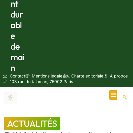
nt
dur
abl
e
de
mai
n
Contact
Mentions légales
Charte éditoriale
À propos
103 rue du talaman, 75002 Paris
Écologie & Énergie
ACTUALITÉS