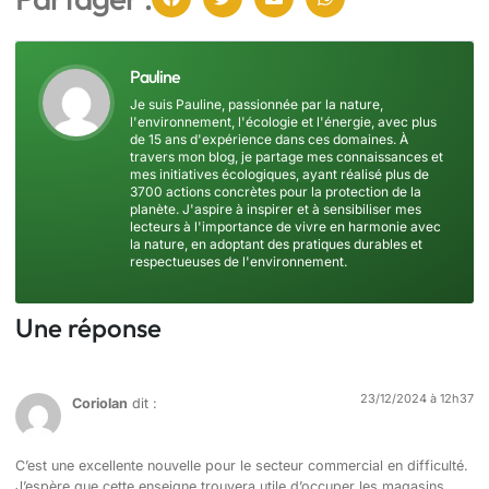
Pauline
Je suis Pauline, passionnée par la nature,
l'environnement, l'écologie et l'énergie, avec plus
de 15 ans d'expérience dans ces domaines. À
travers mon blog, je partage mes connaissances et
mes initiatives écologiques, ayant réalisé plus de
3700 actions concrètes pour la protection de la
planète. J'aspire à inspirer et à sensibiliser mes
lecteurs à l'importance de vivre en harmonie avec
la nature, en adoptant des pratiques durables et
respectueuses de l'environnement.
Une réponse
23/12/2024 à 12h37
Coriolan
dit :
C’est une excellente nouvelle pour le secteur commercial en difficulté.
J’espère que cette enseigne trouvera utile d’occuper les magasins