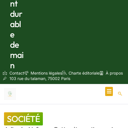
nt
dur
abl
e
de
mai
n
Contact
Mentions légales
Charte éditoriale
À propos
103 rue du talaman, 75002 Paris
Écologie & Énergie
SOCIÉTÉ