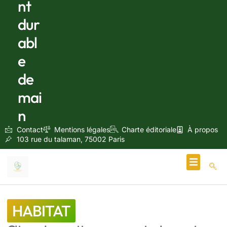
nt
dur
abl
e
de
mai
n
Contact
Mentions légales
Charte éditoriale
À propos
103 rue du talaman, 75002 Paris
Écologie & Énergie
HABITAT