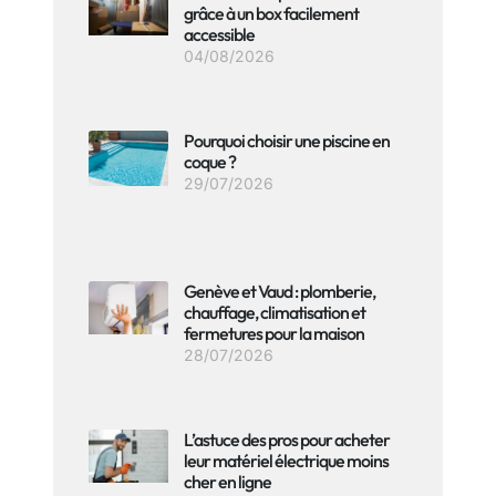
grâce à un box facilement
accessible
04/08/2026
Pourquoi choisir une piscine en
coque ?
29/07/2026
Genève et Vaud : plomberie,
chauffage, climatisation et
fermetures pour la maison
28/07/2026
L’astuce des pros pour acheter
leur matériel électrique moins
cher en ligne