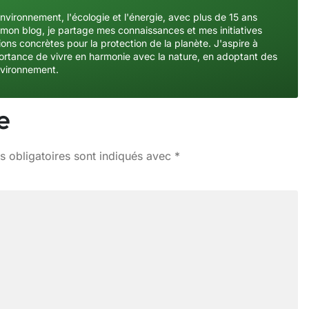
environnement, l'écologie et l'énergie, avec plus de 15 ans
mon blog, je partage mes connaissances et mes initiatives
ons concrètes pour la protection de la planète. J'aspire à
importance de vivre en harmonie avec la nature, en adoptant des
nvironnement.
e
 obligatoires sont indiqués avec
*