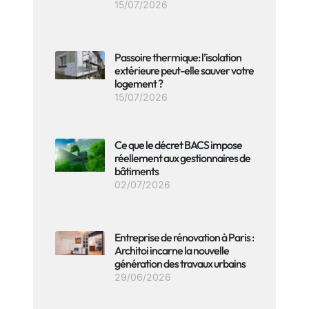
15/07/2026
Passoire thermique: l’isolation
extérieure peut-elle sauver votre
logement ?
15/07/2026
Ce que le décret BACS impose
réellement aux gestionnaires de
bâtiments
02/07/2026
Entreprise de rénovation à Paris :
Architoi incarne la nouvelle
génération des travaux urbains
29/06/2026