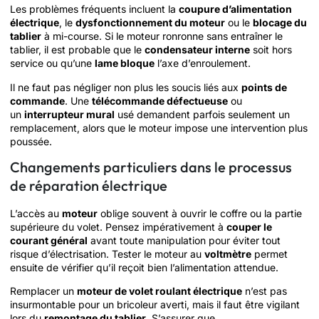
Les problèmes fréquents incluent la
coupure d’alimentation
électrique
, le
dysfonctionnement du moteur
ou le
blocage du
tablier
à mi-course. Si le moteur ronronne sans entraîner le
tablier, il est probable que le
condensateur interne
soit hors
service ou qu’une
lame bloque
l’axe d’enroulement.
Il ne faut pas négliger non plus les soucis liés aux
points de
commande
. Une
télécommande défectueuse
ou
un
interrupteur mural
usé demandent parfois seulement un
remplacement, alors que le moteur impose une intervention plus
poussée.
Changements particuliers dans le processus
de réparation électrique
L’accès au
moteur
oblige souvent à ouvrir le coffre ou la partie
supérieure du volet. Pensez impérativement à
couper le
courant général
avant toute manipulation pour éviter tout
risque d’électrisation. Tester le moteur au
voltmètre
permet
ensuite de vérifier qu’il reçoit bien l’alimentation attendue.
Remplacer un
moteur de volet roulant électrique
n’est pas
insurmontable pour un bricoleur averti, mais il faut être vigilant
lors du
remontage du tablier
. S’assurer que