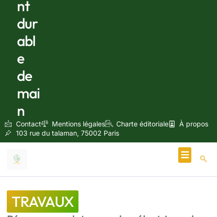
nt
dur
abl
e
de
mai
n
Contact
Mentions légales
Charte éditoriale
À propos
103 rue du talaman, 75002 Paris
Écologie & Énergie
TRAVAUX