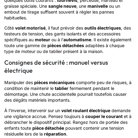
quelques outils courants :
tournevis
, perceuse, marteau et
graisse spéciale. Une
sangle neuve
, une
manivelle
ou un
embout de tirage suffisent souvent à régler les pannes
habituelles.
Côté
volet motorisé
, il faut prévoir des
outils électriques
, des
testeurs de tension, des gants isolants et des accessoires
spécifiques au
moteur
ou à l’
automatisme
. Il existe également
toute une gamme de
pièces détachées
adaptées à chaque
type de moteur ou de tablier présent à la maison.
Consignes de sécurité : manuel versus
électrique
Manipuler des
pièces mécaniques
comporte peu de risques, à
condition de maintenir le
tablier
fermement pendant le
démontage. Une chute accidentelle pourrait toutefois causer
des dégâts matériels importants.
À l’inverse, intervenir sur un
volet roulant électrique
demande
une vigilance accrue. Pensez toujours à
couper le courant
et à
débrancher le dispositif principal. Rangez hors de portée des
enfants toute
pièce détachée
pouvant contenir une tension
résiduelle lors de la
réparation
.