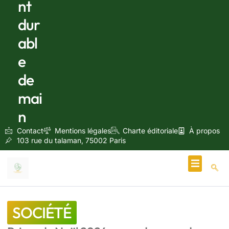
nt
dur
abl
e
de
mai
n
Contact
Mentions légales
Charte éditoriale
À propos
103 rue du talaman, 75002 Paris
Écologie & Énergie
SOCIÉTÉ