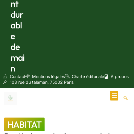
nt
dur
abl
e
de
mai
n
Contact
Mentions légales
Charte éditoriale
À propos
103 rue du talaman, 75002 Paris
Écologie & Énergie
HABITAT