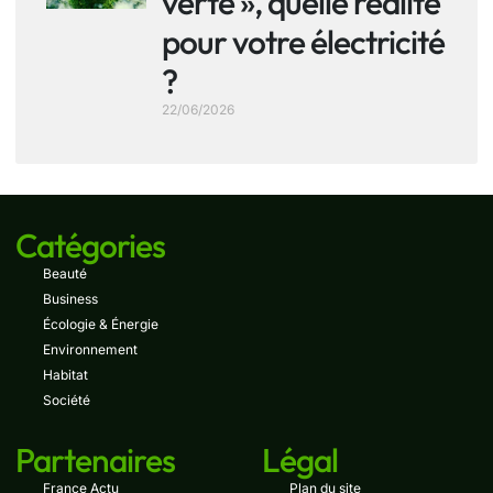
verte », quelle réalité
pour votre électricité
?
22/06/2026
Catégories
Beauté
Business
Écologie & Énergie
Environnement
Habitat
Société
Partenaires
Légal
France Actu
Plan du site