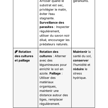
Arroser quand le
géraniums.
substrat est sec,
privilégier le matin,
éviter l’eau
stagnante.
Surveillance des
parasites
: Inspecter
régulièrement,
utiliser du savon noir
dilué, encourager les
prédateurs naturels.
🌾 Rotation
Rotation des
Maintenir
la
des cultures
cultures
: Alterner
santé du sol,
et paillage
avec des
conserver
légumineuses pour
l’humidité et
enrichir le sol en
réduire
le
azote.
Paillage
:
stress
Utiliser des
hydrique.
matériaux
organiques,
maintenir une
distance autour des
tiges, remplacer
régulièrement.