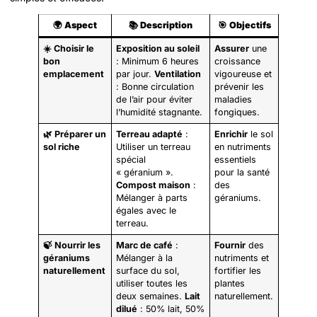
🌍
Aspect
📚
Description
🎯
Objectifs
☀️ Choisir le
Exposition au soleil
Assurer
une
bon
: Minimum 6 heures
croissance
emplacement
par jour.
Ventilation
vigoureuse et
: Bonne circulation
prévenir les
de l’air pour éviter
maladies
l’humidité stagnante.
fongiques.
🌿 Préparer un
Terreau adapté
:
Enrichir
le sol
sol riche
Utiliser un terreau
en nutriments
spécial
essentiels
« géranium ».
pour la santé
Compost maison
:
des
Mélanger à parts
géraniums.
égales avec le
terreau.
🍃 Nourrir les
Marc de café
:
Fournir
des
géraniums
Mélanger à la
nutriments et
naturellement
surface du sol,
fortifier les
utiliser toutes les
plantes
deux semaines.
Lait
naturellement.
dilué
: 50% lait, 50%