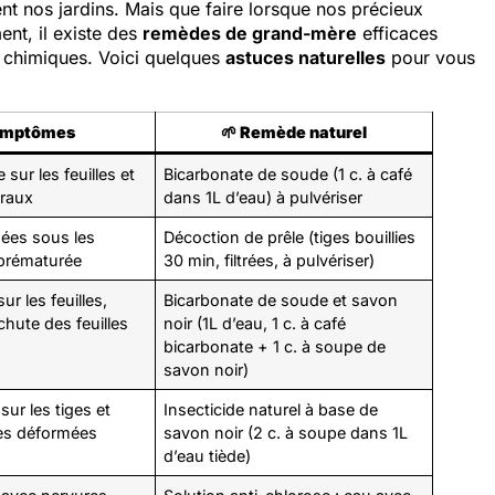
nt nos jardins. Mais que faire lorsque nos précieux
nt, il existe des
remèdes de grand-mère
efficaces
ts chimiques. Voici quelques
astuces naturelles
pour vous
mptômes
🌱
Remède naturel
sur les feuilles et
Bicarbonate de soude (1 c. à café
oraux
dans 1L d’eau) à pulvériser
ées sous les
Décoction de prêle (tiges bouillies
 prématurée
30 min, filtrées, à pulvériser)
ur les feuilles,
Bicarbonate de soude et savon
chute des feuilles
noir (1L d’eau, 1 c. à café
bicarbonate + 1 c. à soupe de
savon noir)
sur les tiges et
Insecticide naturel à base de
les déformées
savon noir (2 c. à soupe dans 1L
d’eau tiède)