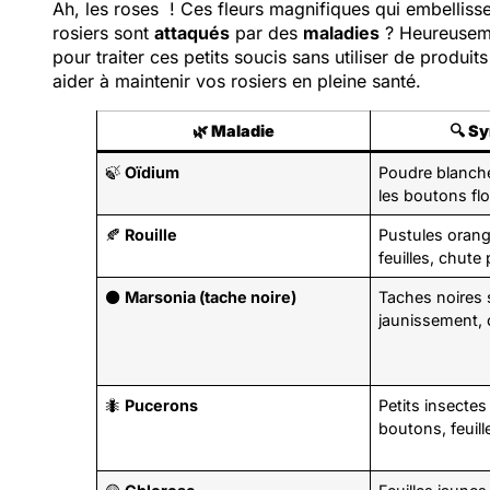
Ah, les roses ! Ces fleurs magnifiques qui embellisse
rosiers sont
attaqués
par des
maladies
? Heureuseme
pour traiter ces petits soucis sans utiliser de produi
aider à maintenir vos rosiers en pleine santé.
🌿
Maladie
🔍
Sy
🍃
Oïdium
Poudre blanche 
les boutons fl
🍂
Rouille
Pustules orang
feuilles, chute
⚫
Marsonia (tache noire)
Taches noires s
jaunissement, 
🐜
Pucerons
Petits insectes 
boutons, feuil