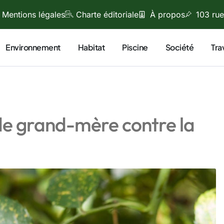
Mentions légales
Charte éditoriale
À propos
103 rue
Environnement
Habitat
Piscine
Société
Tra
de grand-mère contre la