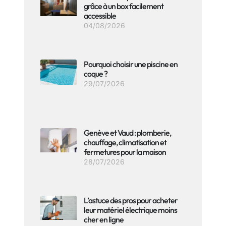
grâce à un box facilement
accessible
04/08/2026
Pourquoi choisir une piscine en
coque ?
29/07/2026
Genève et Vaud : plomberie,
chauffage, climatisation et
fermetures pour la maison
28/07/2026
L’astuce des pros pour acheter
leur matériel électrique moins
cher en ligne