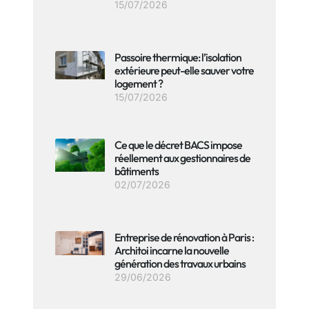
15/07/2026
Passoire thermique: l’isolation
extérieure peut-elle sauver votre
logement ?
15/07/2026
Ce que le décret BACS impose
réellement aux gestionnaires de
bâtiments
02/07/2026
Entreprise de rénovation à Paris :
Architoi incarne la nouvelle
génération des travaux urbains
29/06/2026