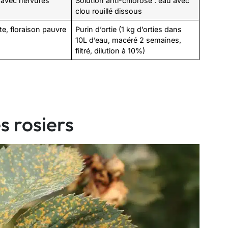
s avec nervures
Solution anti-chlorose : eau avec
clou rouillé dissous
te, floraison pauvre
Purin d’ortie (1 kg d’orties dans
10L d’eau, macéré 2 semaines,
filtré, dilution à 10%)
s rosiers