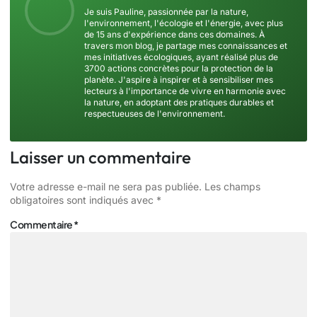
Je suis Pauline, passionnée par la nature,
l'environnement, l'écologie et l'énergie, avec plus
de 15 ans d'expérience dans ces domaines. À
travers mon blog, je partage mes connaissances et
mes initiatives écologiques, ayant réalisé plus de
3700 actions concrètes pour la protection de la
planète. J'aspire à inspirer et à sensibiliser mes
lecteurs à l'importance de vivre en harmonie avec
la nature, en adoptant des pratiques durables et
respectueuses de l'environnement.
Laisser un commentaire
Votre adresse e-mail ne sera pas publiée.
Les champs
obligatoires sont indiqués avec
*
Commentaire
*