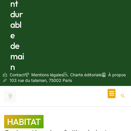
nt
dur
abl
e
de
mai
n
Contact
Mentions légales
Charte éditoriale
À propos
103 rue du talaman, 75002 Paris
Écologie & Énergie
HABITAT