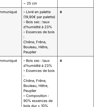
~ 25 cm
ommuniqué
– Livré en palette
⏸️
(19,90€ par palette)
– Bois sec : taux
d’humidité à 23%
– Essences de bois
:
Chêne, Frêne,
Bouleau, Hêtre,
Peuplier
ommuniqué
– Bois sec : taux
⏸️
d’humidité à 23%
– Essences de bois
:
Chêne, Frêne,
Bouleau, Hêtre,
Peuplier
– Composition :
90% essences de
bois dur + 10%