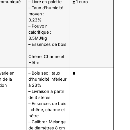
ommuniqué
– Livré en palette
⏫1 euro
– Taux d’humidité
moyen :
0.23%
– Pouvoir
calorifique :
3.5MJ/kg
– Essences de bois
:
Chêne, Charme et
Hêtre
varie en
– Bois sec : taux
⏸️
n de la
d’humidité inférieur
tion
à 23%
– Livraison à partir
de 3 stères
– Essences de bois
: chêne, charme et
hêtre
– Calibre
:
Mélange
de diamètres 8 cm