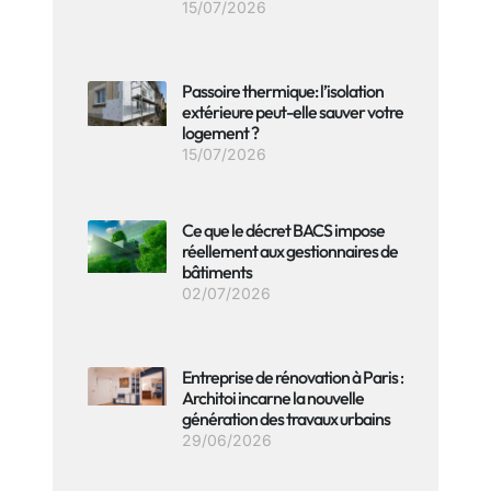
15/07/2026
Passoire thermique: l’isolation
extérieure peut-elle sauver votre
logement ?
15/07/2026
Ce que le décret BACS impose
réellement aux gestionnaires de
bâtiments
02/07/2026
Entreprise de rénovation à Paris :
Architoi incarne la nouvelle
génération des travaux urbains
29/06/2026