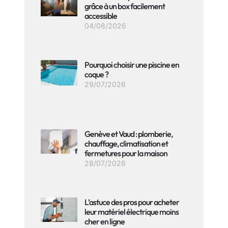
grâce à un box facilement
accessible
04/08/2026
Pourquoi choisir une piscine en
coque ?
29/07/2026
Genève et Vaud : plomberie,
chauffage, climatisation et
fermetures pour la maison
28/07/2026
L’astuce des pros pour acheter
leur matériel électrique moins
cher en ligne