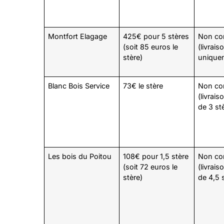
Montfort Elagage
425€ pour 5 stères
Non c
(soit 85 euros le
(livrais
stère)
unique
Blanc Bois Service
73€ le stère
Non c
(livrai
de 3 st
Les bois du Poitou
108€ pour 1,5 stère
Non c
(soit 72 euros le
(livrai
stère)
de 4,5 