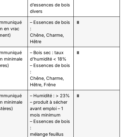
d’essences de bois
divers
ommuniqué
– Essences de bois
⏸️
on en vrac
:
ment)
Chêne, Charme,
Hêtre
ommuniqué
– Bois sec : taux
⏸️
son minimale
d’humidité < 18%
ères)
– Essences de bois
:
Chêne, Charme,
Hêtre, Frêne
ommuniqué
– Humidité : > 23%
⏸️
son minimale
– produit à sécher
stères)
avant emploi – 1
mois minimum
– Essences de bois
:
mélange feuillus