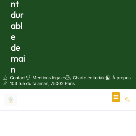
nt
dur
abl
e
de
mai
n
Contact
Mentions légales
Charte éditoriale
À propos
103 rue du talaman, 75002 Paris
Écologie & Énergie
mars 2, 2025