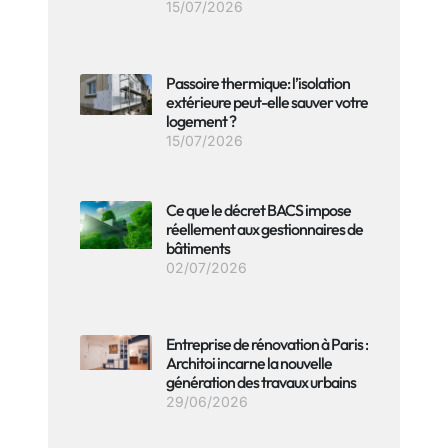
15/07/2026
Passoire thermique: l’isolation
extérieure peut-elle sauver votre
logement ?
15/07/2026
Ce que le décret BACS impose
réellement aux gestionnaires de
bâtiments
02/07/2026
Entreprise de rénovation à Paris :
Architoi incarne la nouvelle
génération des travaux urbains
29/06/2026