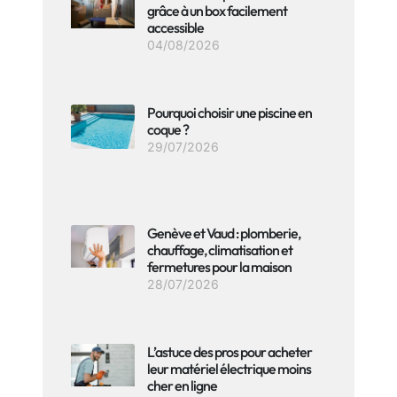
grâce à un box facilement
accessible
04/08/2026
Pourquoi choisir une piscine en
coque ?
29/07/2026
Genève et Vaud : plomberie,
chauffage, climatisation et
fermetures pour la maison
28/07/2026
L’astuce des pros pour acheter
leur matériel électrique moins
cher en ligne