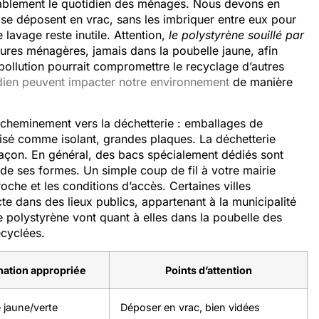
érablement le quotidien des ménages. Nous devons en
 se déposent en vrac, sans les imbriquer entre eux pour
le lavage reste inutile. Attention,
le polystyrène souillé par
dures ménagères, jamais dans la poubelle jaune, afin
e pollution pourrait compromettre le recyclage d’autres
idien peuvent impacter notre environnement
de manière
cheminement vers la déchetterie : emballages de
lisé comme isolant, grandes plaques. La déchetterie
façon. En général, des bacs spécialement dédiés sont
de ses formes. Un simple coup de fil à votre mairie
roche et les conditions d’accès. Certaines villes
e dans des lieux publics, appartenant à la municipalité
e polystyrène vont quant à elles dans la poubelle des
cyclées.
nation appropriée
Points d’attention
 jaune/verte
Déposer en vrac, bien vidées