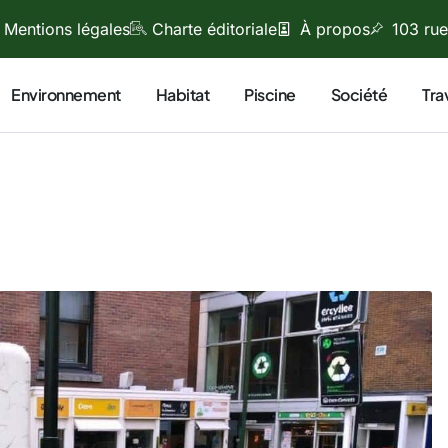
Mentions légales
Charte éditoriale
À propos
103 rue
Environnement
Habitat
Piscine
Société
Tra