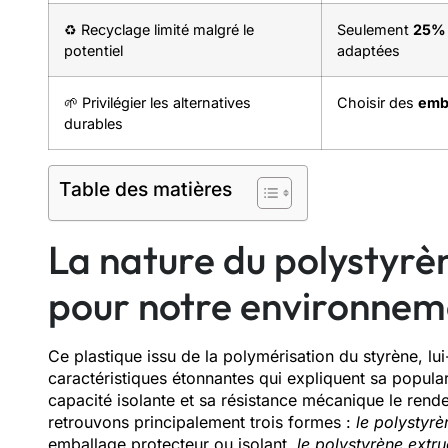
♻️ Recyclage limité malgré le
Seulement
25% 
potentiel
adaptées
🌱 Privilégier les alternatives
Choisir des
emba
durables
Table des matières
La nature du polystyrèn
pour notre environnem
Ce plastique issu de la polymérisation du styrène, l
caractéristiques étonnantes qui expliquent sa popular
capacité isolante et sa résistance mécanique le rend
retrouvons principalement trois formes :
le polystyr
emballage protecteur ou isolant,
le polystyrène extr