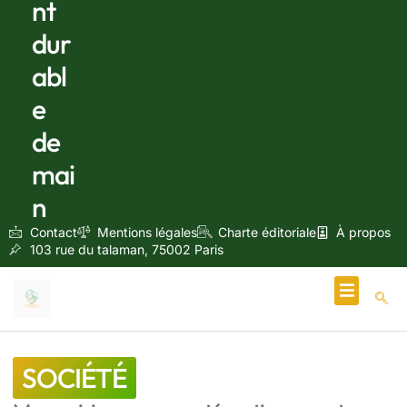
nt
dur
abl
e
de
mai
n
Contact
Mentions légales
Charte éditoriale
À propos
103 rue du talaman, 75002 Paris
Écologie & Énergie
SOCIÉTÉ