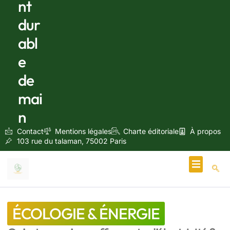
nt
dur
abl
e
de
mai
n
Contact
Mentions légales
Charte éditoriale
À propos
103 rue du talaman, 75002 Paris
Écologie & Énergie
ÉCOLOGIE & ÉNERGIE