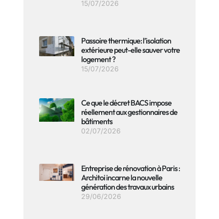
15/07/2026
Passoire thermique: l’isolation
extérieure peut-elle sauver votre
logement ?
15/07/2026
Ce que le décret BACS impose
réellement aux gestionnaires de
bâtiments
02/07/2026
Entreprise de rénovation à Paris :
Architoi incarne la nouvelle
génération des travaux urbains
29/06/2026