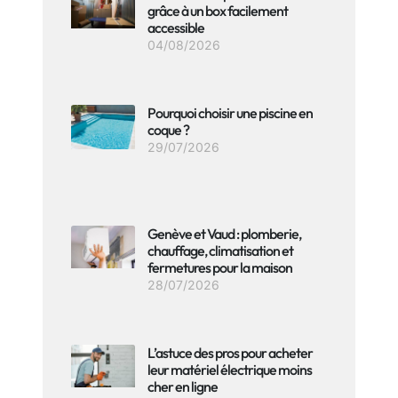
grâce à un box facilement
accessible
04/08/2026
Pourquoi choisir une piscine en
coque ?
29/07/2026
Genève et Vaud : plomberie,
chauffage, climatisation et
fermetures pour la maison
28/07/2026
L’astuce des pros pour acheter
leur matériel électrique moins
cher en ligne