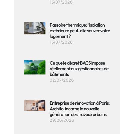
15/07/2026
Passoire thermique: l’isolation
extérieure peut-elle sauver votre
logement ?
15/07/2026
Ce que le décret BACS impose
réellement aux gestionnaires de
bâtiments
02/07/2026
Entreprise de rénovation à Paris :
Architoi incarne la nouvelle
génération des travaux urbains
29/06/2026