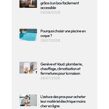
grâce à un box facilement
accessible
04/08/2026
Pourquoi choisir une piscine en
coque ?
29/07/2026
Genève et Vaud : plomberie,
chauffage, climatisation et
fermetures pour la maison
28/07/2026
L’astuce des pros pour acheter
leur matériel électrique moins
cher en ligne