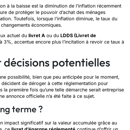
ion à la baisse est la diminution de l’inflation récemment
eure de protéger le pouvoir d’achat des ménages
ation. Toutefois, lorsque l’inflation diminue, le taux du
ces changements économiques.
aux actuel du
livret A
ou du
LDDS (Livret de
i à 3%, accentue encore plus l’incitation à revoir ce taux à
 décisions potentielles
s une possibilité, bien que peu anticipée pour le moment,
s décident de déroger à cette réglementation pour
as la première fois qu’une telle démarche serait entreprise
e annonce officielle n’a été faite à ce sujet.
long terme ?
un impact significatif sur la valeur accumulée grâce au
e, ce
livret d’épargne réglementé
continue d’offrir un