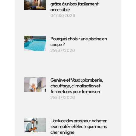
grâce à un box facilement
accessible
04/08/2026
Pourquoi choisir une piscine en
coque ?
29/07/2026
Genève et Vaud : plomberie,
chauffage, climatisation et
fermetures pour la maison
28/07/2026
L’astuce des pros pour acheter
leur matériel électrique moins
cher en ligne