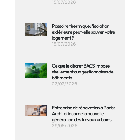
15/07/2026
Passoire thermique: l’isolation
extérieure peut-elle sauver votre
logement ?
15/07/2026
Ce que le décret BACS impose
réellement aux gestionnaires de
bâtiments
02/07/2026
Entreprise de rénovation à Paris :
Architoi incarne la nouvelle
génération des travaux urbains
29/06/2026