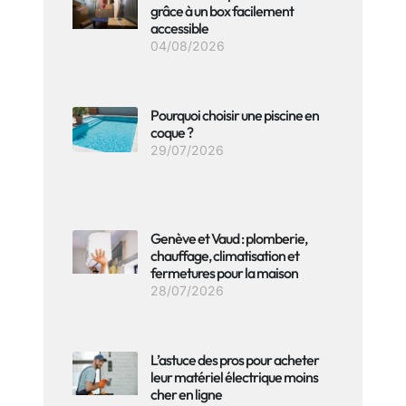
grâce à un box facilement
accessible
04/08/2026
Pourquoi choisir une piscine en
coque ?
29/07/2026
Genève et Vaud : plomberie,
chauffage, climatisation et
fermetures pour la maison
28/07/2026
L’astuce des pros pour acheter
leur matériel électrique moins
cher en ligne