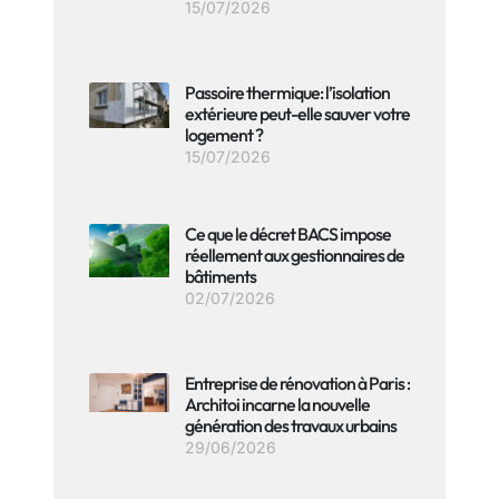
15/07/2026
Passoire thermique: l’isolation
extérieure peut-elle sauver votre
logement ?
15/07/2026
Ce que le décret BACS impose
réellement aux gestionnaires de
bâtiments
02/07/2026
Entreprise de rénovation à Paris :
Architoi incarne la nouvelle
génération des travaux urbains
29/06/2026