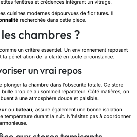
tites fenêtres et crédences intégrant un vitrage.
es cuisines modernes dépourvues de fioritures. Il
onnalité
recherchée dans cette pièce.
les chambres ?
e comme un critère essentiel. Un environnement reposant
 la pénétration de la clarté en toute circonstance.
voriser un vrai repos
de plonger la chambre dans l’obscurité totale. Ce store
e bulle propice au sommeil réparateur. Côté matières, on
ntribuent à une atmosphère douce et paisible.
eur
ou
bateau
, assure également une bonne isolation
 de température durant la nuit. N’hésitez pas à coordonner
harmonieuse.
râce aux stores tamisants