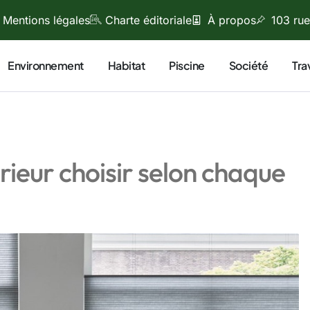
Mentions légales
Charte éditoriale
À propos
103 rue
Environnement
Habitat
Piscine
Société
Tra
rieur choisir selon chaque