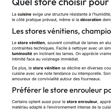
Quel store choisir pour 
La
cuisine
exige une structure résistante à l’humidité,
le côté pratique prévaut, même si la
décoration
deme
Les stores vénitiens, champion
Le
store vénitien
, souvent constitué de lames en al
contraintes techniques. Facile à nettoyer avec un si
luminosité
en inclinant les lames. On apprécie vraime
intimité face au voisinage immédiat.
De plus, le
store vénitien
se décline en diverses coul
cuisine avec une note tendance ou intemporelle. Son m
amoureux de convivialité autour des fourneaux.
Préférer le store enrouleur p
Certains optent aussi pour le
store enrouleur
, appré
matériau adapté à l’environnement intense de la cu