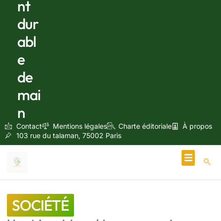
nt
dur
abl
e
de
mai
n
Contact
Mentions légales
Charte éditoriale
À propos
103 rue du talaman, 75002 Paris
Écologie & Énergie
SOCIÉTÉ