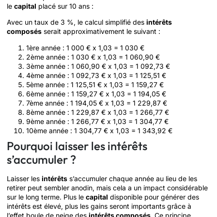
le
capital
placé sur 10 ans :
Avec un taux de 3 %, le calcul simplifié des
intérêts
composés
serait approximativement le suivant :
1ère année : 1 000 € x 1,03 = 1 030 €
2ème année : 1 030 € x 1,03 = 1 060,90 €
3ème année : 1 060,90 € x 1,03 = 1 092,73 €
4ème année : 1 092,73 € x 1,03 = 1 125,51 €
5ème année : 1 125,51 € x 1,03 = 1 159,27 €
6ème année : 1 159,27 € x 1,03 = 1 194,05 €
7ème année : 1 194,05 € x 1,03 = 1 229,87 €
8ème année : 1 229,87 € x 1,03 = 1 266,77 €
9ème année : 1 266,77 € x 1,03 = 1 304,77 €
10ème année : 1 304,77 € x 1,03 = 1 343,92 €
Pourquoi laisser les intérêts
s’accumuler ?
Laisser les
intérêts
s’accumuler chaque année au lieu de les
retirer peut sembler anodin, mais cela a un impact considérable
sur le long terme. Plus le
capital
disponible pour générer des
intérêts est élevé, plus les gains seront importants grâce à
l’effet boule de neige des
intérêts composés
. Ce principe