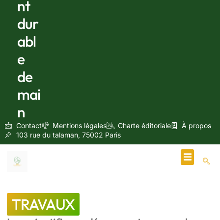
nt
dur
abl
e
de
mai
n
Contact
Mentions légales
Charte éditoriale
À propos
103 rue du talaman, 75002 Paris
Écologie & Énergie
TRAVAUX