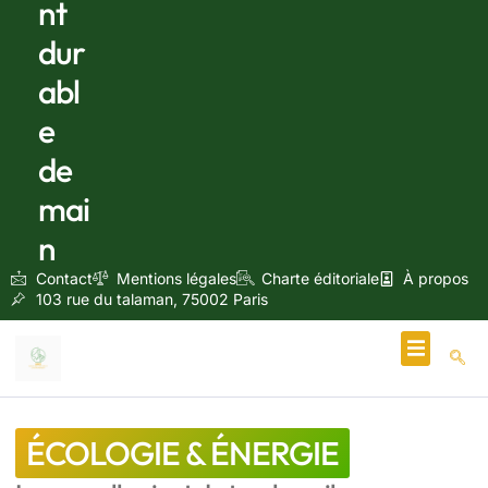
nt
dur
abl
e
de
mai
n
Contact
Mentions légales
Charte éditoriale
À propos
103 rue du talaman, 75002 Paris
Écologie & Énergie
ÉCOLOGIE & ÉNERGIE