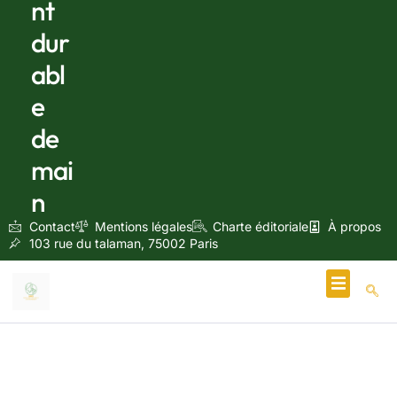
nt
dur
abl
e
de
mai
n
Contact
Mentions légales
Charte éditoriale
À propos
103 rue du talaman, 75002 Paris
Écologie & Énergie
mars 10, 2025