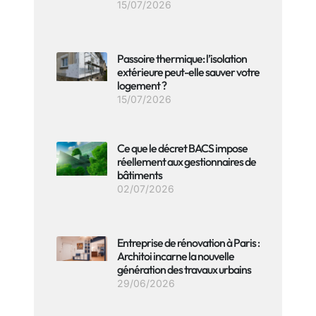
15/07/2026
Passoire thermique: l’isolation
extérieure peut-elle sauver votre
logement ?
15/07/2026
Ce que le décret BACS impose
réellement aux gestionnaires de
bâtiments
02/07/2026
Entreprise de rénovation à Paris :
Architoi incarne la nouvelle
génération des travaux urbains
29/06/2026