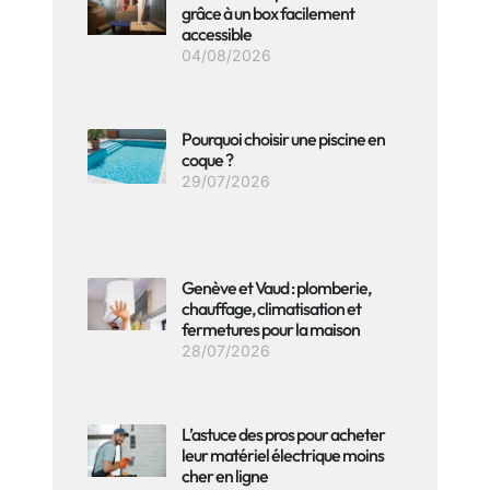
grâce à un box facilement
accessible
04/08/2026
Pourquoi choisir une piscine en
coque ?
29/07/2026
Genève et Vaud : plomberie,
chauffage, climatisation et
fermetures pour la maison
28/07/2026
L’astuce des pros pour acheter
leur matériel électrique moins
cher en ligne