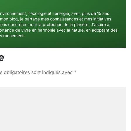
environnement, l'écologie et l'énergie, avec plus de 15 ans
mon blog, je partage mes connaissances et mes initiatives
ons concrètes pour la protection de la planète. J'aspire à
importance de vivre en harmonie avec la nature, en adoptant des
nvironnement.
e
 obligatoires sont indiqués avec
*