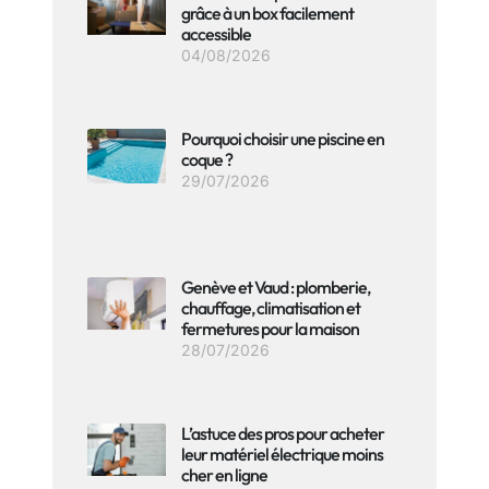
grâce à un box facilement
accessible
04/08/2026
Pourquoi choisir une piscine en
coque ?
29/07/2026
Genève et Vaud : plomberie,
chauffage, climatisation et
fermetures pour la maison
28/07/2026
L’astuce des pros pour acheter
leur matériel électrique moins
cher en ligne