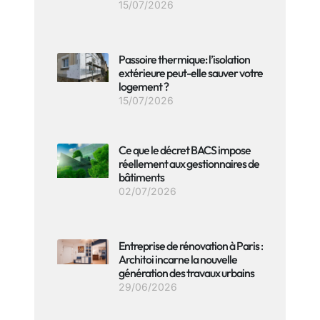
15/07/2026
Passoire thermique: l’isolation
extérieure peut-elle sauver votre
logement ?
15/07/2026
Ce que le décret BACS impose
réellement aux gestionnaires de
bâtiments
02/07/2026
Entreprise de rénovation à Paris :
Architoi incarne la nouvelle
génération des travaux urbains
29/06/2026