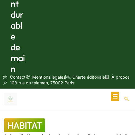
nt
dur
abl
e
de
mai
n
Contact
Mentions légales
Charte éditoriale
À propos
103 rue du talaman, 75002 Paris
Écologie & Énergie
HABITAT