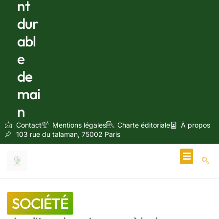
nt
dur
abl
e
de
mai
n
Contact
Mentions légales
Charte éditoriale
À propos
103 rue du talaman, 75002 Paris
Écologie & Énergie
SOCIÉTÉ