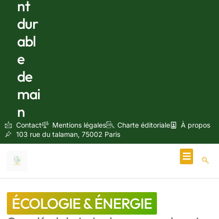
nt
dur
abl
e
de
mai
n
Contact
Mentions légales
Charte éditoriale
À propos
103 rue du talaman, 75002 Paris
Écologie & Énergie
ÉCOLOGIE & ÉNERGIE