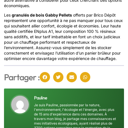
autre alternative à considérer pour ceux cherchant des options
économiques.
Les
granulés de bois Gabby Pellets
offerts par Brico Dépôt
représentent une opportunité à ne pas manquer pour tous ceux
qui souhaitent allier confort, écologie et économies. Leur haute
qualité certifiée ENplus A1, leur composition 100 % résineux
sans additifs, et leur tarif imbattable en font un choix judicieux
pour un chauffage performant et respectueux de
l’environnement. Assurez-vous simplement de les stocker
correctement et envisagez l’utilisation d’un panier brûleur pour
optimiser encore davantage votre expérience de chauffage.
Partager :
Pauline
Je suis Pauline, passionnée par la nature,
l'environnement, l'écologie et l'énergie, avec plus
de 15 ans d'expérience dans ces domaines. À
travers mon blog, je partage mes connaissances et
mes initiatives écologiques, ayant réalisé plus de
3700 actions concrètes pour la protection de la