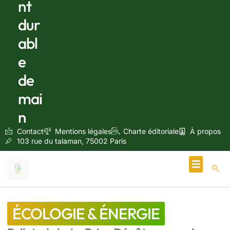
nt
dur
abl
e
de
mai
n
Contact
Mentions légales
Charte éditoriale
À propos
103 rue du talaman, 75002 Paris
Écologie & Énergie
ÉCOLOGIE & ÉNERGIE