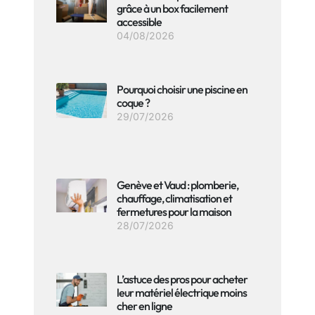
grâce à un box facilement
accessible
04/08/2026
Pourquoi choisir une piscine en
coque ?
29/07/2026
Genève et Vaud : plomberie,
chauffage, climatisation et
fermetures pour la maison
28/07/2026
L’astuce des pros pour acheter
leur matériel électrique moins
cher en ligne