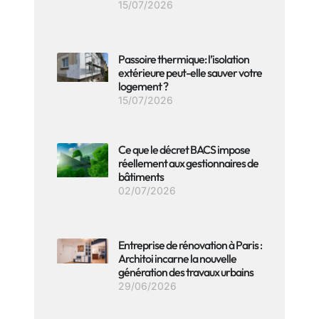
15/07/2026
Passoire thermique: l’isolation
extérieure peut-elle sauver votre
logement ?
15/07/2026
Ce que le décret BACS impose
réellement aux gestionnaires de
bâtiments
02/07/2026
Entreprise de rénovation à Paris :
Architoi incarne la nouvelle
génération des travaux urbains
29/06/2026