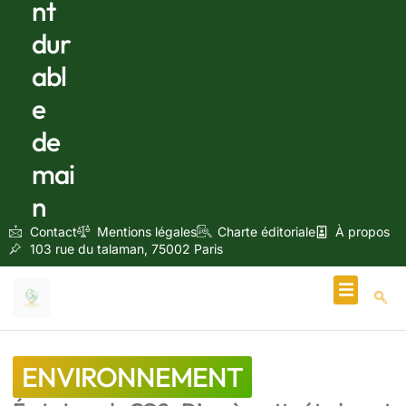
nt
dur
abl
e
de
mai
n
Contact
Mentions légales
Charte éditoriale
À propos
103 rue du talaman, 75002 Paris
Écologie & Énergie
ENVIRONNEMENT