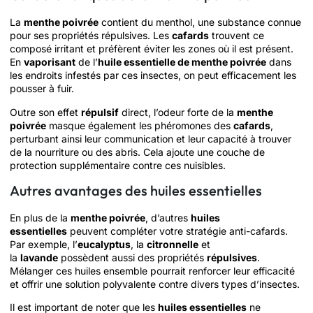
La
menthe poivrée
contient du menthol, une substance connue
pour ses propriétés répulsives. Les
cafards
trouvent ce
composé irritant et préfèrent éviter les zones où il est présent.
En
vaporisant
de l’
huile essentielle de menthe poivrée
dans
les endroits infestés par ces insectes, on peut efficacement les
pousser à fuir.
Outre son effet
répulsif
direct, l’odeur forte de la
menthe
poivrée
masque également les phéromones des
cafards
,
perturbant ainsi leur communication et leur capacité à trouver
de la nourriture ou des abris. Cela ajoute une couche de
protection supplémentaire contre ces nuisibles.
Autres avantages des huiles essentielles
En plus de la
menthe poivrée
, d’autres
huiles
essentielles
peuvent compléter votre stratégie anti-cafards.
Par exemple, l’
eucalyptus
, la
citronnelle
et
la
lavande
possèdent aussi des propriétés
répulsives
.
Mélanger ces huiles ensemble pourrait renforcer leur efficacité
et offrir une solution polyvalente contre divers types d’insectes.
Il est important de noter que les
huiles essentielles
ne