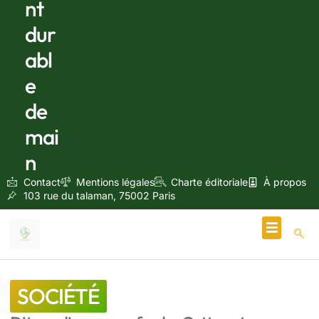
nt
dur
abl
e
de
mai
n
Contact
Mentions légales
Charte éditoriale
À propos
103 rue du talaman, 75002 Paris
Écologie & Énergie
SOCIÉTÉ