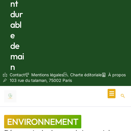
nt
dur
abl
e
de
mai
n
Contact
Mentions légales
Charte éditoriale
À propos
103 rue du talaman, 75002 Paris
Écologie & Énergie
ENVIRONNEMENT