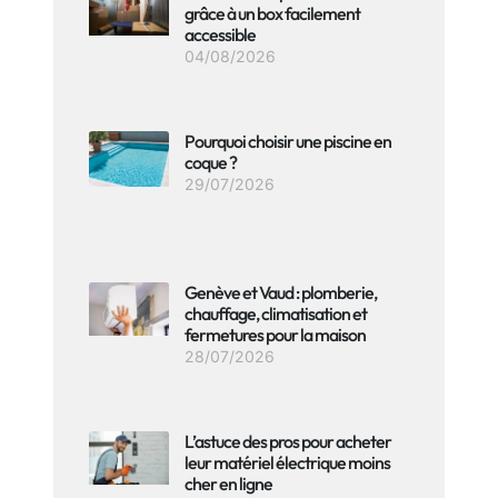
grâce à un box facilement
accessible
04/08/2026
Pourquoi choisir une piscine en
coque ?
29/07/2026
Genève et Vaud : plomberie,
chauffage, climatisation et
fermetures pour la maison
28/07/2026
L’astuce des pros pour acheter
leur matériel électrique moins
cher en ligne