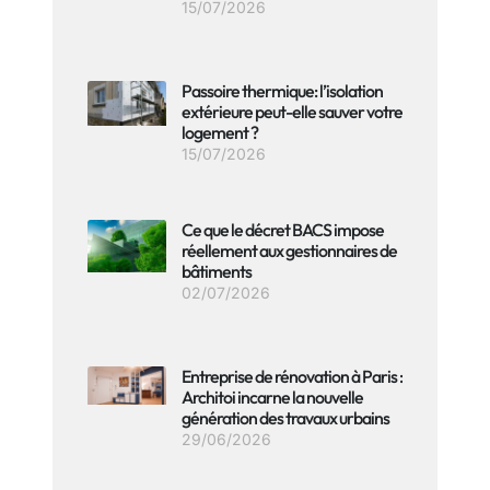
15/07/2026
Passoire thermique: l’isolation
extérieure peut-elle sauver votre
logement ?
15/07/2026
Ce que le décret BACS impose
réellement aux gestionnaires de
bâtiments
02/07/2026
Entreprise de rénovation à Paris :
Architoi incarne la nouvelle
génération des travaux urbains
29/06/2026