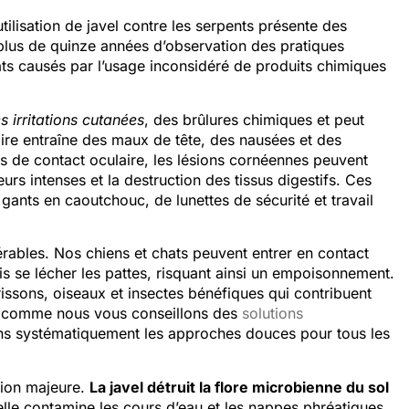
’utilisation de javel contre les serpents présente des
plus de quinze années d’observation des pratiques
ts causés par l’usage inconsidéré de produits chimiques
s irritations cutanées
, des brûlures chimiques et peut
oire entraîne des maux de tête, des nausées et des
cas de contact oculaire, les lésions cornéennes peuvent
urs intenses et la destruction des tissus digestifs. Ces
 gants en caoutchouc, de lunettes de sécurité et travail
rables. Nos chiens et chats peuvent entrer en contact
is se lécher les pattes, risquant ainsi un empoisonnement.
rissons, oiseaux et insectes bénéfiques qui contribuent
out comme nous vous conseillons des
solutions
ons systématiquement les approches douces pour tous les
tion majeure.
La javel détruit la flore microbienne du sol
 elle contamine les cours d’eau et les nappes phréatiques,