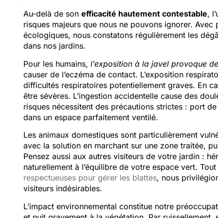
Au-delà de son
efficacité hautement contestable
, l
risques majeurs que nous ne pouvons ignorer. Avec 
écologiques, nous constatons régulièrement les dégâ
dans nos jardins.
Pour les humains,
l’exposition à la javel provoque de
causer de l’eczéma de contact. L’exposition respirat
difficultés respiratoires potentiellement graves. En 
être sévères. L’ingestion accidentelle cause des doule
risques nécessitent des précautions strictes : port de
dans un espace parfaitement ventilé.
Les animaux domestiques sont particulièrement vulné
avec la solution en marchant sur une zone traitée, pu
Pensez aussi aux autres visiteurs de votre jardin : hé
naturellement à l’équilibre de votre espace vert. T
respectueuses pour gérer les blattes
, nous privilégi
visiteurs indésirables.
L’impact environnemental constitue notre préoccupa
et nuit gravement à la végétation. Par ruissellement,