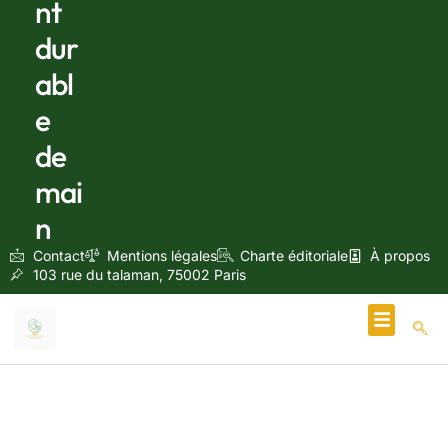
nt
dur
abl
e
de
mai
n
Contact
Mentions légales
Charte éditoriale
À propos
103 rue du talaman, 75002 Paris
Écologie & Énergie
décembre 26, 2025