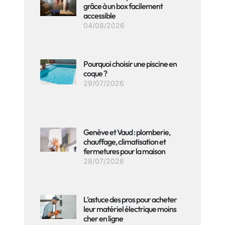
grâce à un box facilement
accessible
04/08/2026
Pourquoi choisir une piscine en
coque ?
29/07/2026
Genève et Vaud : plomberie,
chauffage, climatisation et
fermetures pour la maison
28/07/2026
L’astuce des pros pour acheter
leur matériel électrique moins
cher en ligne