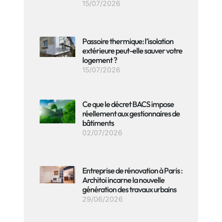
15/07/2026
Passoire thermique: l’isolation
extérieure peut-elle sauver votre
logement ?
15/07/2026
Ce que le décret BACS impose
réellement aux gestionnaires de
bâtiments
02/07/2026
Entreprise de rénovation à Paris :
Architoi incarne la nouvelle
génération des travaux urbains
29/06/2026