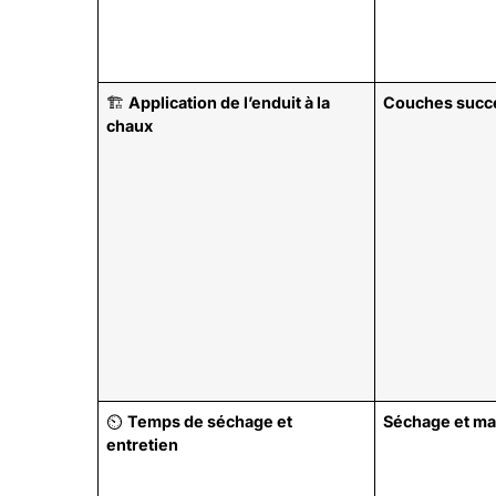
🏗️
Application de l’enduit à la
Couches succe
chaux
⏲️
Temps de séchage et
Séchage et ma
entretien