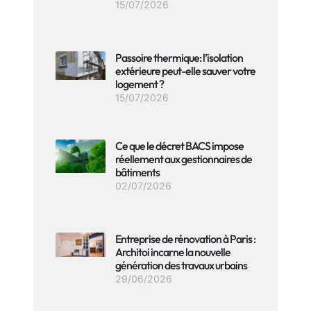
15/07/2026
Passoire thermique: l’isolation
extérieure peut-elle sauver votre
logement ?
15/07/2026
Ce que le décret BACS impose
réellement aux gestionnaires de
bâtiments
02/07/2026
Entreprise de rénovation à Paris :
Architoi incarne la nouvelle
génération des travaux urbains
29/06/2026