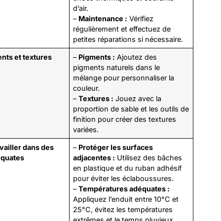
d’air.
–
Maintenance :
Vérifiez
régulièrement et effectuez de
petites réparations si nécessaire.
nts et textures
–
Pigments :
Ajoutez des
pigments naturels dans le
mélange pour personnaliser la
couleur.
–
Textures :
Jouez avec la
proportion de sable et les outils de
finition pour créer des textures
variées.
availler dans des
–
Protéger les surfaces
équates
adjacentes :
Utilisez des bâches
en plastique et du ruban adhésif
pour éviter les éclaboussures.
–
Températures adéquates :
Appliquez l’enduit entre 10°C et
25°C, évitez les températures
extrêmes et le temps pluvieux.