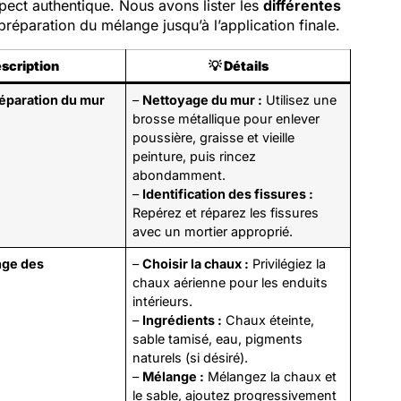
pect authentique. Nous avons lister les
différentes
 préparation du mélange jusqu’à l’application finale.
scription
💡
Détails
réparation du mur
–
Nettoyage du mur :
Utilisez une
brosse métallique pour enlever
poussière, graisse et vieille
peinture, puis rincez
abondamment.
–
Identification des fissures :
Repérez et réparez les fissures
avec un mortier approprié.
nge des
–
Choisir la chaux :
Privilégiez la
chaux aérienne pour les enduits
intérieurs.
–
Ingrédients :
Chaux éteinte,
sable tamisé, eau, pigments
naturels (si désiré).
–
Mélange :
Mélangez la chaux et
le sable, ajoutez progressivement