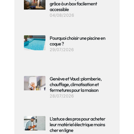
grâce à un box facilement
accessible
04/08/2026
Pourquoi choisir une piscine en
coque ?
29/07/2026
Genève et Vaud : plomberie,
chauffage, climatisation et
fermetures pour la maison
28/07/2026
L’astuce des pros pour acheter
leur matériel électrique moins
cher en ligne