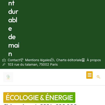
nt
dur
abl
e
de
mai
n
Contact
Mentions légales
Charte éditoriale
À propos
103 rue du talaman, 75002 Paris
Écologie & Énergie
ÉCOLOGIE & ÉNERGIE