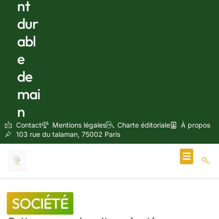
nt
dur
abl
e
de
mai
n
Contact
Mentions légales
Charte éditoriale
À propos
103 rue du talaman, 75002 Paris
Écologie & Énergie
SOCIÉTÉ