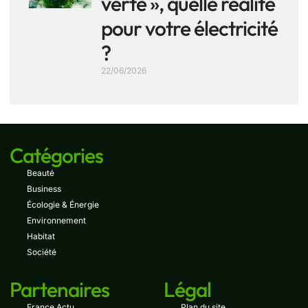
verte », quelle réalité
pour votre électricité
?
22/06/2026
Catégories
Beauté
Business
Écologie & Énergie
Environnement
Habitat
Société
Partenaires
Légal
France Actu
Plan du site