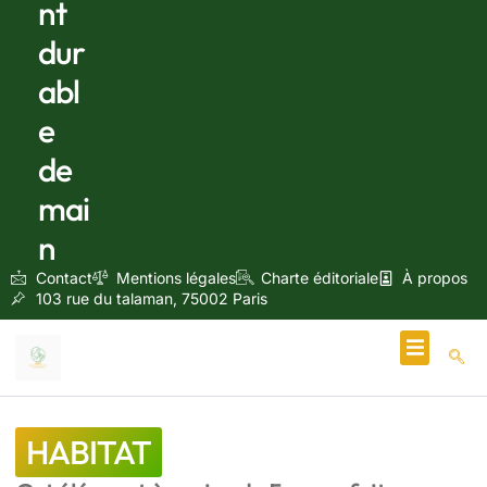
nt
dur
abl
e
de
mai
n
Contact
Mentions légales
Charte éditoriale
À propos
103 rue du talaman, 75002 Paris
Écologie & Énergie
HABITAT