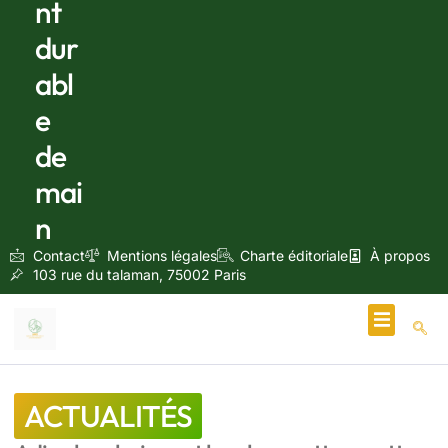
nt
dur
abl
e
de
mai
n
Contact
Mentions légales
Charte éditoriale
À propos
103 rue du talaman, 75002 Paris
Écologie & Énergie
ACTUALITÉS