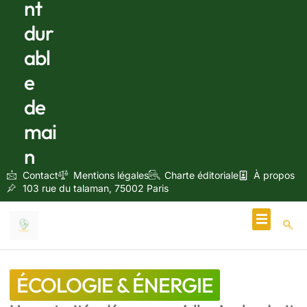
nt
dur
abl
e
de
mai
n
Contact
Mentions légales
Charte éditoriale
À propos
103 rue du talaman, 75002 Paris
Écologie & Énergie
ÉCOLOGIE & ÉNERGIE