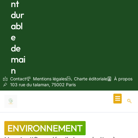
nt
dur
abl
e
de
mai
n
Contact
Mentions légales
Charte éditoriale
À propos
103 rue du talaman, 75002 Paris
Écologie & Énergie
ENVIRONNEMENT