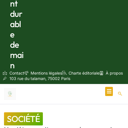
nt
dur
abl
e
de
mai
n
Contact
Mentions légales
Charte éditoriale
À propos
103 rue du talaman, 75002 Paris
Écologie & Énergie
SOCIÉTÉ