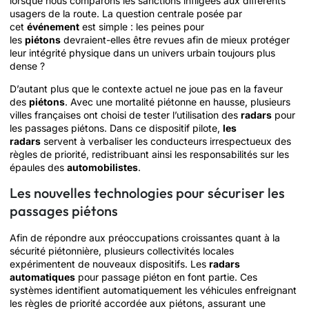
lorsque nous comparons les sanctions infligées aux différents
usagers de la route. La question centrale posée par
cet
événement
est simple : les peines pour
les
piétons
devraient-elles être revues afin de mieux protéger
leur intégrité physique dans un univers urbain toujours plus
dense ?
D’autant plus que le contexte actuel ne joue pas en la faveur
des
piétons
. Avec une mortalité piétonne en hausse, plusieurs
villes françaises ont choisi de tester l’utilisation des
radars
pour
les passages piétons. Dans ce dispositif pilote,
les
radars
servent à verbaliser les conducteurs irrespectueux des
règles de priorité, redistribuant ainsi les responsabilités sur les
épaules des
automobilistes
.
Les nouvelles technologies pour sécuriser les
passages piétons
Afin de répondre aux préoccupations croissantes quant à la
sécurité piétonnière, plusieurs collectivités locales
expérimentent de nouveaux dispositifs. Les
radars
automatiques
pour passage piéton en font partie. Ces
systèmes identifient automatiquement les véhicules enfreignant
les règles de priorité accordée aux piétons, assurant une