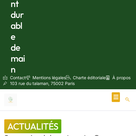
nt
dur
abl
e
de
mai
n
Contact
Mentions légales
Charte éditoriale
À propos
103 rue du talaman, 75002 Paris
Écologie & Énergie
ACTUALITÉS