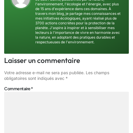
l'environnement, l'écologie et l'énergie, avec plus
de 15 ans d'expérience dans ces domaines. À
travers mon blog, je partage mes connaissances et
mes initiatives écologiques, ayant réalisé plus de
3700 actions concrètes pour la protection de la
planète. J'aspire à inspirer et à sensibiliser mes
lecteurs à l'importance de vivre en harmonie avec
la nature, en adoptant des pratiques durables et
respectueuses de l'environnement.
Laisser un commentaire
Votre adresse e-mail ne sera pas publiée.
Les champs
obligatoires sont indiqués avec
*
Commentaire
*